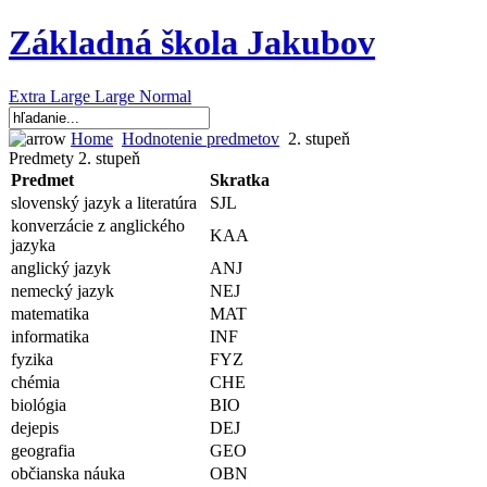
Základná škola Jakubov
Extra Large
Large
Normal
Home
Hodnotenie predmetov
2. stupeň
Predmety 2. stupeň
Predmet
Skratka
slovenský jazyk a literatúra
SJL
konverzácie z anglického
KAA
jazyka
anglický jazyk
ANJ
nemecký jazyk
NEJ
matematika
MAT
informatika
INF
fyzika
FYZ
chémia
CHE
biológia
BIO
dejepis
DEJ
geografia
GEO
občianska náuka
OBN