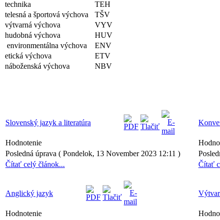
technika
TEH
telesná a športová výchova
TŠV
výtvarná výchova
VYV
hudobná výchova
HUV
environmentálna výchova
ENV
etická výchova
ETV
náboženská výchova
NBV
Slovenský jazyk a literatúra
Konver
Hodnotenie
Hodno
Posledná úprava ( Pondelok, 13 November 2023 12:11 )
Posled
Čítať celý článok...
Čítať c
Anglický jazyk
Výtvar
Hodnotenie
Hodno