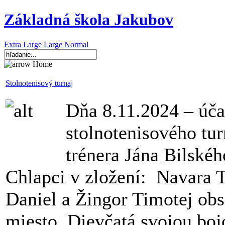
Základná škola Jakubov
Extra Large
Large
Normal
Home
Stolnotenisový turnaj
Dňa 8.11.2024 – úča
stolnotenisového tu
trénera Jána Bilskéh
Chlapci v zložení: Navara 
Daniel a Žingor Timotej obs
miesto. Dievčatá svojou bo