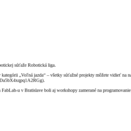
obotickej súťaže Robotická liga.
v kategórii „Voľná jazda“ – všetky súťažné projekty môžete vidieť n
OWDa5bX4xqpq1A2RGg).
 FabLab-u v Bratislave boli aj workshopy zamerané na programovanie 