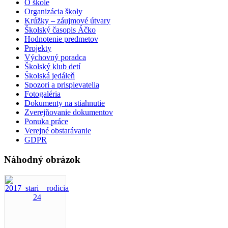
O škole
Organizácia školy
Krúžky – záujmové útvary
Školský časopis Áčko
Hodnotenie predmetov
Projekty
Výchovný poradca
Školský klub detí
Školská jedáleň
Spozori a prispievatelia
Fotogaléria
Dokumenty na stiahnutie
Zverejňovanie dokumentov
Ponuka práce
Verejné obstarávanie
GDPR
Náhodný obrázok