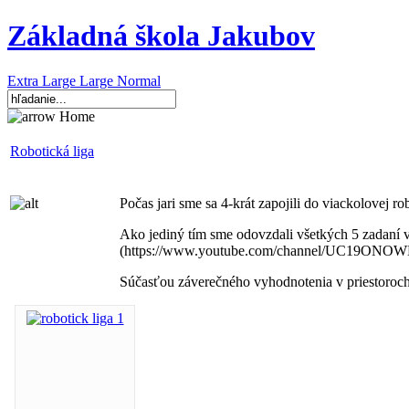
Základná škola Jakubov
Extra Large
Large
Normal
Home
Robotická liga
Počas jari sme sa 4-krát zapojili do viackolovej r
Ako jediný tím sme odovzdali všetkých 5 zadaní 
(https://www.youtube.com/channel/UC19ON
Súčasťou záverečného vyhodnotenia v priestoroch