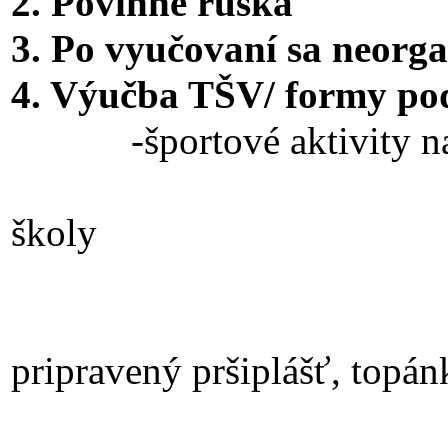
2. Povinné rúška
3. Po vyučovaní sa neorga
4. Výučba TŠV/ formy pod
-športové aktivity na v
-turistické vy
školy
-športová 
Žiaci musia 
pripravený pršiplášť, topá