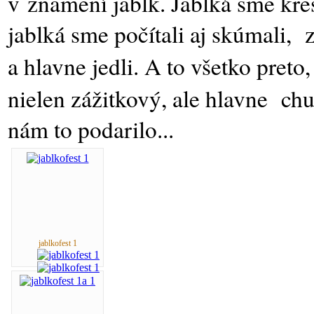
v znamení jabĺk. Jablká sme kresl
jablká sme počítali aj skúmali, 
a hlavne jedli. A to všetko preto
nielen zážitkový, ale hlavne chu
nám to podarilo...
jablkofest 1